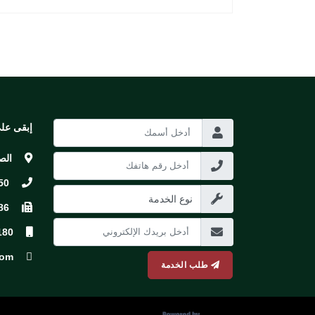
إبقى عل
الص
50
86
180
com
طلب الخدمة