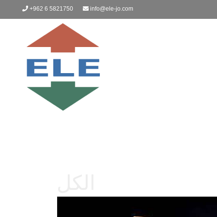
+962 6 5821750
info@ele-jo.com
الكل