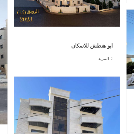
ابو هنطش للاسكان
المزيد