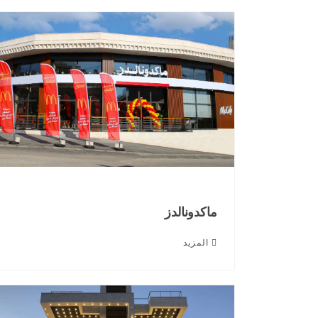
ماكدونالدز
المزيد