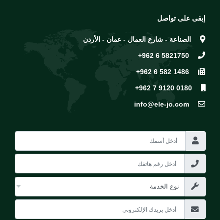
إبقى على تواصل
الصناعة - شارع العمال - عمان - الأردن
+962 6 5821750
+962 6 582 1486
+962 7 9120 0180
info@ele-jo.com